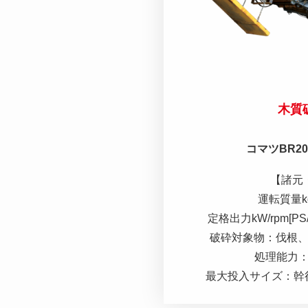
木質
コマツBR20
【諸元
運転質量kg 
定格出力kW/rpm[PS/rp
破砕対象物：伐根
処理能力：2
最大投入サイズ：幹径