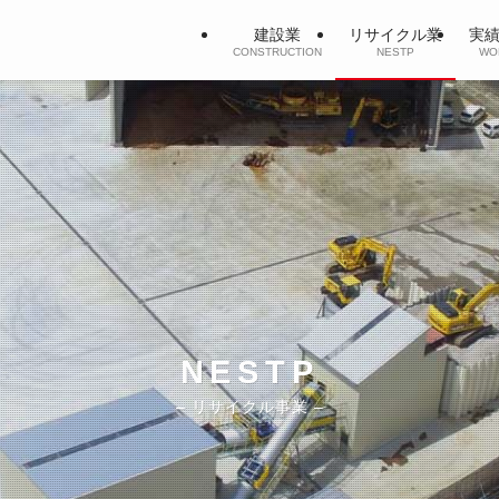
建設業
リサイクル業
実
CONSTRUCTION
NESTP
WO
NESTP
– リサイクル事業 –