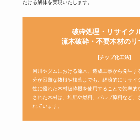
だける解体を実現いたします。
破砕処理・リサイク
流木破砕・不要木材のリ
[チップ化工法]
河川やダムにおける流木、造成工事から発生す
分が困難な抜根や枝葉までも、経済的にリサイ
性に優れた木材破砕機を使用することで効率的
された木材は、堆肥や燃料、パルプ原料など、
れています。