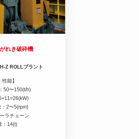
がれき破砕機
-Z ROLLプラント
・性能】
〜150(t/h)
11=26(kW)
2〜5(rpm)
ーラチェーン
14(t)