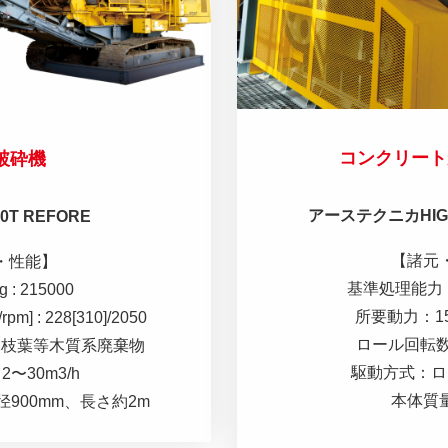
コンクリート
破砕機
アーステクニカHIGH
0T REFORE
【諸元
・性能】
基準処理能力：50
: 215000
所要動力：15+
m] : 228[310]/2050
ロール回転数：
、枝葉等木質系廃棄物
駆動方式：ロ
〜30m3/h
本体質量：
900mm、長さ約2m