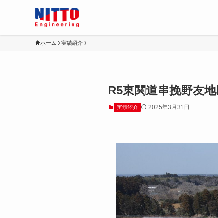
ホーム
実績紹介
R5東関道串挽野友
2025年3月31日
実績紹介