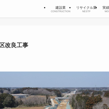
建設業
リサイクル業
実
CONSTRUCTION
NESTP
WO
地区改良工事