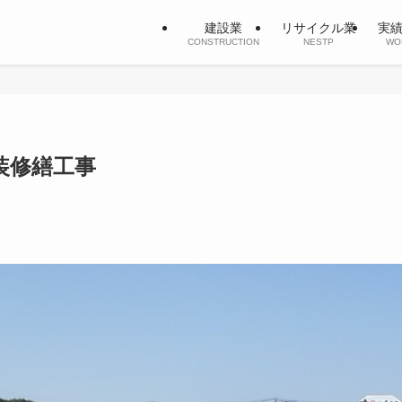
建設業
リサイクル業
実
CONSTRUCTION
NESTP
WO
舗装修繕工事