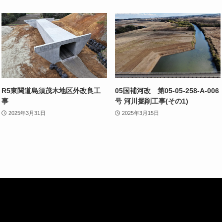
R5東関道島須茂木地区外改良工
05国補河改 第05-05-258-A-006
事
号 河川掘削工事(その1)
2025年3月31日
2025年3月15日