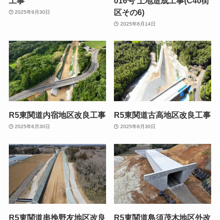
工事
016号 土地造成工事(C40街
区その6)
2025年9月30日
2025年8月14日
R5東関道内宿地区改良工事
R5東関道古高地区改良工事
2025年6月30日
2025年6月30日
R5東関道串挽野友地区改良
R5東関道島須茂木地区外改