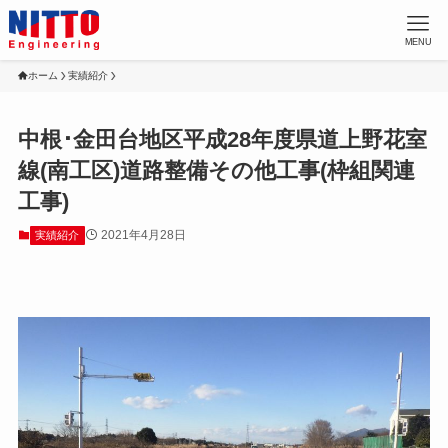
MENU
ホーム
実績紹介
中根･金田台地区平成28年度県道上野花室
線(南工区)道路整備その他工事(枠組関連
工事)
2021年4月28日
実績紹介