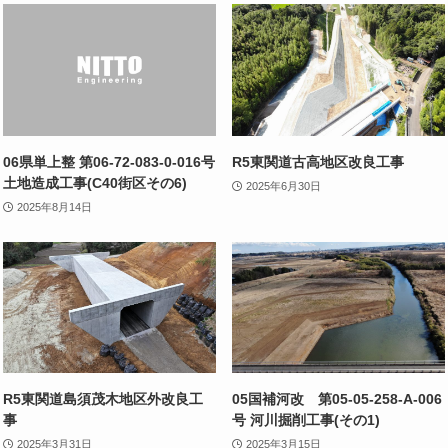
06県単上整 第06-72-083-0-016号
R5東関道古高地区改良工事
土地造成工事(C40街区その6)
2025年6月30日
2025年8月14日
R5東関道島須茂木地区外改良工
05国補河改 第05-05-258-A-006
事
号 河川掘削工事(その1)
2025年3月31日
2025年3月15日