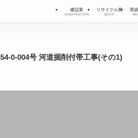
建設業
リサイクル業
実
CONSTRUCTION
NESTP
WO
154-0-004号 河道掘削付帯工事(その1)