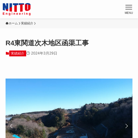
MENU
ホーム
実績紹介
R4東関道次木地区函渠工事
2024年3月29日
実績紹介